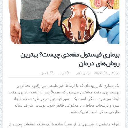
هزینه ایمپلنت دندان در ترکیه 1405 | قیمت، مزایا، معایب و مقایسه با
ایران
محصولات تراست؛ بهترین گزینه برای مراقبت از پوست
کلاس تیزهوشان برای چه دانش‌آموزانی ضروری‌تر است؟
آشنایی با هنر عاج کاری
بیماری فیستول مقعدی چیست؟ بهترین
7 سوئیت محبوب مشهد نزدیک حرم با غذا و نظر مسافران
روش‌های درمان
درمان ترک های پوستی با لیزر در مشهد | لیزر فوتونا برای بهبود قطعی
در
اکتبر 04, 2022
در:
پزشکی
چاپ
ایمیل
استریا
یک بیماری نادر روده‌ای که با ارتباط غیر طبیعی بین رکتوم تحتانی و
طراحی در خدمت نظم؛ از قفسه ‌های یک‌ طرفه تا دو طرفه، روایت
پوست پری مقعد مشخص می‌شود که معمولاً پس از آبسه حاد پری مقعد
ایجاد می‌شود. ممکن است یک مسیر فیستول در دو طرف مقعد ایجاد
هوشمندی در معماری فروشگاه
شود و ترشحات مخاطی یا مدفوعی ظاهر شود. پوست اطراف دهانه
خارجی ممکن است تحریک شود.
انواع مختلفی از فیستول ها از نسبتاً ساده تا یک شبکه انشعاب پیچیده از