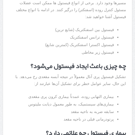
مسیرها وجود دارد. برخی از انواع فیستول ها ممکن است عضلات
مسئول کنترل روده (اسفنکتر) را درگیر کنند. در ادامه با انواع مختلف
فیستول آشنا خواهید شد:
فیستول بین اسفنکتریک (شایع ترین)
فیستول ترانس اسفنکتریک
فیستول اکسترا اسفنکتریک (کمترین شایع)
فیستول زیر مخاطی
چه چیزی باعث ایجاد فیستول می‌شود؟
تشکیل فیستول پری آنال معمولاً در نتیجه آبسه مقعدی رخ می‌دهد. با
این حال، سایر عوامل خطر برای تشکیل آن‌ها عبارتند از:
بیماری التهابی روده، عمدتاً بیماری کرون پری مقعدی
بیماری‌های سیستمیک، به طور معمول دیابت ملیتوس
سابقه ضربه به ناحیه مقعد
پرتودرمانی قبلی در ناحیه مقعد
بیماری فیستول چه علائمی دارد؟