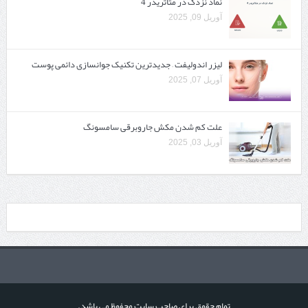
نماد نزدک در متاتریدر 4
آوریل 09, 2025
لیزر اندولیفت – جدیدترین تکنیک جوانسازی دائمی پوست
آوریل 07, 2025
علت کم شدن مکش جاروبرقی سامسونگ
آوریل 03, 2025
تمام حقوق برای صاحب سایت محفوظ می باشد.