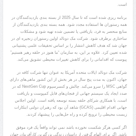
است.
برنامه ریزی شده است که تا سال 2025 از بسته بندی بازدیدکنندگان در
همه رستوران ها استفاده مجدد شود. همه بسته بندی بازدیدکنندگان از
منابع منحصر به فرد، بازیافتی یا تضمین شده تهیه شود و مشکلات
ساختاری برطرف شود. شرکت مک دونالد اولین رستوران زنجیره ای در
جهان شد که هدف کاهش انتشار را بر اساس تحقیقات علمی پشتیبانی
شده تعیین کرد. علاوه بر این، به سازمان “ما هنوز در حلقه رهبر هستیم”
پیوست که اقداماتی را برای کاهش تغییرات محیطی تشویق می‌کند.
شرکت مک دونالد ایالات متحده آمریکا به عنوان تنها شرکت کافه در
جهان، اکنون به مدت پنج سال در هر بخش از این کشور ماهی‌های دارای
گواهی MSC را سرو می‌کند. چالش و کنسرسیوم NextGen Cup که در
صدد ایجاد یک سیستم جهانی از فنجان‌های قابل کمپوست و بازیافت
است، با همکاری شرکای حلقه بسته توسعه یافته است. اولین اجلاس
جهانی اقدام اقلیمی (GCAS) شاهد آن بود که رهبران دولتی ابتکارات
زیست محیطی را ترویج کرده و راه حل‌هایی را پیشنهاد کردند.
اگر کسی هرگز شکست نخورده باشد نمی تواند واقعاً یک فرد موفق
باشد. اگر برای الهام گرفتن از داستان زندگی بزرگترین کارآفرینان جهان