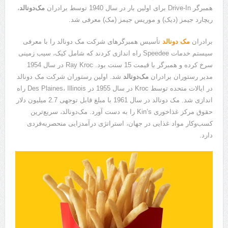
همبرگر Drive-In برای اولین بار در سال 1940 توسط برادران
مک‌دونالد
،
ریچارد جیمز (دیک) و موریس جیمز (مک) معرفی شد.
برادران
مک‌ دونالد
تأسیس همبرگرهای شرکت مک دونالد را با معرفی
سیستم خدمات Speedee راه اندازی کردند که شامل کیک، سیب زمینی
سرخ کرده و همبرگر با قیمت 15 سنت بود. Ray Kroc در سال 1954
مدیر رستوران برادران
مک‌دونالد
شد. اولین رستوران شرکت مک دونالد
در ایالات متحده توسط Kroc در سال 1955 در Des Plaines، Illinois راه
اندازی شد. مک دونالد در سال 1961 با مبلغ قابل توجهی 2.7 میلیون دلار
حقوق مرکز غذاخوری Kin’s را به دست آورد. مک‌دونالد، سریع‌ترین
کسب‌وکار مواد غذایی در جهان، استراتژی درآمدزایی منحصربه‌فردی
دارد.