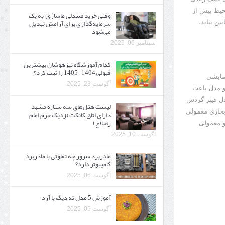
حیط بیش از
وقتی خرید صندلی ماساژور به یک
سرمایه‌گذاری برای آرامش تبدیل
ن بیاید،
می‌شود
سپتامبر 06, 2025
کدام آموزشگاه تیزهوشان بیشترین
قبولی 1404-1405 را ثبت کرد؟
رمایشی
آگوست 23, 2025
و مدل باعث
دل هیتر گردش
لیست هتل‌های سه ستاره مشهد
بخاری معمولی
دارای اتاق کانکت نزدیک حرم امام
رضا(ع)
و معمولی
آگوست 10, 2025
مادربرد سرور چه تفاوتی با مادربرد
کامپیوتر دارد؟
آگوست 06, 2025
آموزش 5 مدل ته دیگ با آرد
آگوست 05, 2025