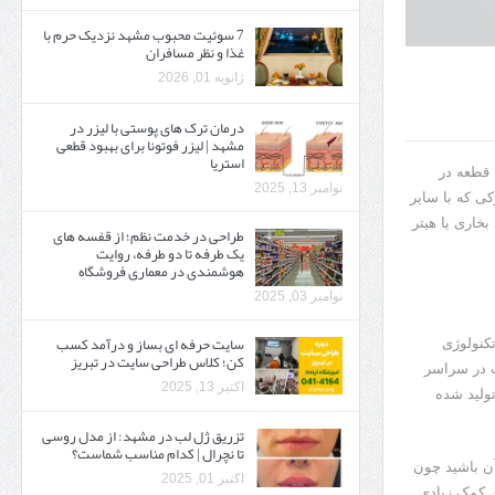
7 سوئیت محبوب مشهد نزدیک حرم با
غذا و نظر مسافران
ژانویه 01, 2026
درمان ترک های پوستی با لیزر در
مشهد | لیزر فوتونا برای بهبود قطعی
استریا
 قطعه در
نوامبر 13, 2025
کی که با سایر
خاری یا هیتر
طراحی در خدمت نظم؛ از قفسه ‌های
یک‌ طرفه تا دو طرفه، روایت
هوشمندی در معماری فروشگاه
نوامبر 03, 2025
سایت حرفه ‌ای بساز و درآمد کسب
تکنولوژی
کن؛ کلاس طراحی سایت در تبریز
ت در سراسر
اکتبر 13, 2025
تولید شده
تزریق ژل لب در مشهد: از مدل روسی
تا نچرال | کدام مناسب شماست؟
آن باشید چون
اکتبر 01, 2025
 کمک زیادی