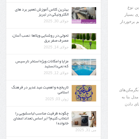
ین نوع
بهترین کلاس آموزش تعمیر برد های
الکترونیکی در تبریز
ی بسیار
جولای 30, 2025
م برخوردار
تحولی در روشنایی ویلاها: نصب آسان،
مصرف صفر برق
جولای 14, 2025
مزایا و امکانات ویژه استخر نارسیس
که نمی‌دانستید
جولای 12, 2025
تاریخچه و اهمیت عید غدیر در فرهنگ
بگرمکن‌های
اسلامی
دل بنا به
ژوئن 03, 2025
ای دادن
چگونه ظرفیت مناسب لباسشویی را
انتخاب کنیم؟ (بر اساس تعداد اعضای
خانواده)
می 31, 2025