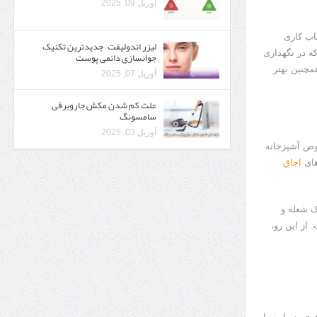
آوریل 09, 2025
اب کاری
لیزر اندولیفت – جدیدترین تکنیک
ه در نگهداری
جوانسازی دائمی پوست
مچنین بهتر
آوریل 07, 2025
علت کم شدن مکش جاروبرقی
سامسونگ
آوریل 03, 2025
وص آشپزخانه
های
اجاق
ک شعله و
 از این رو،
ی بسیار زیبا