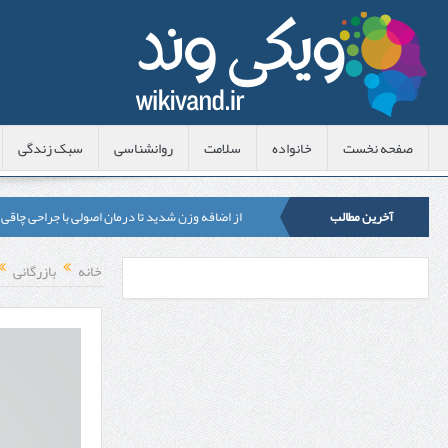
صفحه نخست
خانواده
سلامت
روانشناسی
سبک زندگی
آخرین مطالب
از اضافه وزن شدید تا درمان اصولی با جراحی چاقی
لیزر موهای زائد شاتی یا رولی؟ مقایسه لیزرهای واق
خانه
بازرگانی
قبل از تماس با تعمیرکار ماشین ظرفشویی وستینگه
هزینه ایمپلنت دندان در ترکیه 1405 | قیمت، مزایا، معایب و مقایسه با ایران
محصولات تراست؛ بهترین گزینه برای مراقبت از 
کلاس تیزهوشان برای چه دانش‌آموزانی ضروری‌تر
آشنایی با هنر عاج کاری