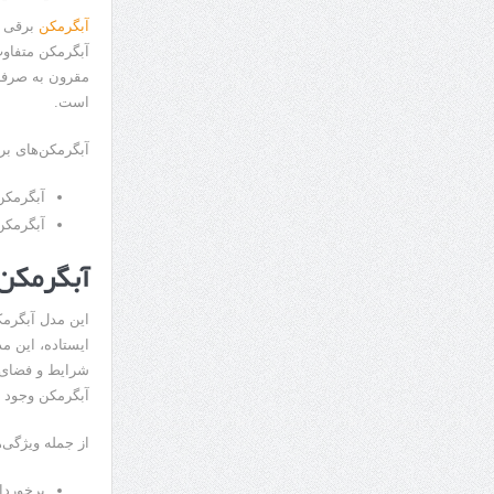
آبگرمکن
برقی ی
آبگرمکن متفاوت
مقرون به صرفه 
است.
آبگرمکن‌های بر
آبگرمکن
آبگرمکن
آبگرمکن 
این مدل آبگرمک
ایستاده، این م
شرایط و فضای م
آبگرمکن وجود ن
از جمله ویژگی‌ه
برخوردا