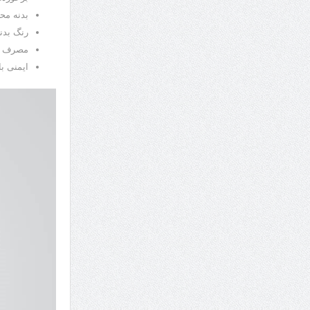
بدنه مح
رنگ بدن
مصرف ب
ایمنی بال