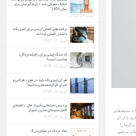
خشک معرفی شد + کرم آبرسان برتر
سال 1404
آوریل 19, 2025
ترفندهای کفش آرسی برای تمیز نگه
داشتن کفش مردانه
آوریل 15, 2025
آیا سنگ چینی برای راه‌پله و پاگرد
مناسب است؟
آوریل 13, 2025
هر آن چیزی که باید در مورد طراحی و
اجرای کرکره صنعتی بدانید!
آوریل 11, 2025
پردیس سینمایی شیراز مال: راهنمای
کامل سینمای مدرن شیراز
 یا محیط‌هایی
آوریل 09, 2025
ی یا از آن
 گرما را
نماد نزدک در متاتریدر 4
سط ترموستات به طور