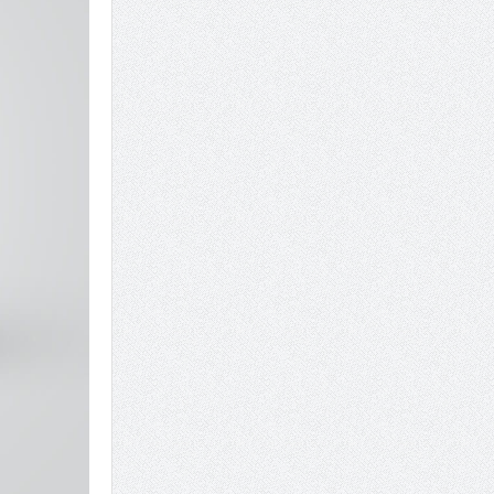
7 سوئیت محبوب مشهد نزدیک حرم با غذا و نظر مسافران
درمان ترک های پوستی با لیزر در مشهد | لیزر فوتون
طراحی در خدمت نظم؛ از قفسه ‌های یک‌ طرفه تا د