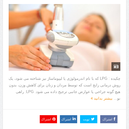
هزینه ایمپلنت دندان در ترکیه 1405 | قیمت، مزایا، معایب و مقایسه با
ایران
محصولات تراست؛ بهترین گزینه برای مراقبت از پوست
کلاس تیزهوشان برای چه دانش‌آموزانی ضروری‌تر است؟
آشنایی با هنر عاج کاری
7 سوئیت محبوب مشهد نزدیک حرم با غذا و نظر مسافران
درمان ترک های پوستی با لیزر در مشهد | لیزر فوتونا برای بهبود قطعی
چکیده : LPG که با نام اندرمولوژی یا لیپوماساژ نیز شناخته می شود، یک
استریا
روش درمانی رایج است که توسط مردان و زنان برای کاهش وزن، بدون
طراحی در خدمت نظم؛ از قفسه ‌های یک‌ طرفه تا دو طرفه، روایت
هیچ گونه جراحی یا عوارض جانبی ترجیح داده می شود. LPG: راهی
نو...
بیشتر بدانید
هوشمندی در معماری فروشگاه
اشتراک
تویت
اشتراک
اشتراک