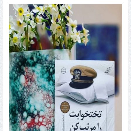
هزینه ایمپلنت دندان در ترکیه 1405 | قیمت، مزایا، معایب و مقایسه با
ایران
محصولات تراست؛ بهترین گزینه برای مراقبت از پوست
کلاس تیزهوشان برای چه دانش‌آموزانی ضروری‌تر است؟
آشنایی با هنر عاج کاری
7 سوئیت محبوب مشهد نزدیک حرم با غذا و نظر مسافران
درمان ترک های پوستی با لیزر در مشهد | لیزر فوتونا برای بهبود قطعی
استریا
طراحی در خدمت نظم؛ از قفسه ‌های یک‌ طرفه تا دو طرفه، روایت
هوشمندی در معماری فروشگاه