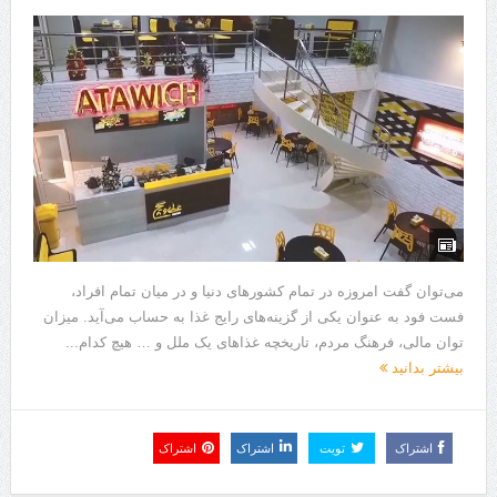
هزینه ایمپلنت دندان در ترکیه 1405 | قیمت، مزایا، معایب و مقایسه با
ایران
محصولات تراست؛ بهترین گزینه برای مراقبت از پوست
کلاس تیزهوشان برای چه دانش‌آموزانی ضروری‌تر است؟
آشنایی با هنر عاج کاری
7 سوئیت محبوب مشهد نزدیک حرم با غذا و نظر مسافران
درمان ترک های پوستی با لیزر در مشهد | لیزر فوتونا برای بهبود قطعی
می‌توان گفت امروزه در تمام کشورهای دنیا و در میان تمام افراد،
استریا
فست فود به عنوان یکی از گزینه‌های رایج غذا به حساب می‌آید. میزان
توان مالی، فرهنگ مردم، تاریخچه غذاهای یک ملل و … هیچ کدام...
طراحی در خدمت نظم؛ از قفسه ‌های یک‌ طرفه تا دو طرفه، روایت
بیشتر بدانید
هوشمندی در معماری فروشگاه
اشتراک
تویت
اشتراک
اشتراک